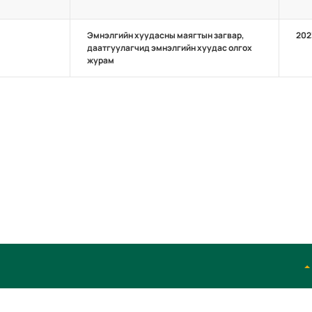
Эмнэлгийн хуудасны маягтын загвар,
202
даатгуулагчид эмнэлгийн хуудас олгох
журам