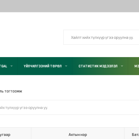
TGAL
ҮЙЛЧИЛГЭЭНИЙ ТӨРӨЛ
СТАТИСТИК МЭДЭЭЛЭЛ
МЭ
УЛЬ ТОГТООМЖ
угаар
Актын нэр
Бат