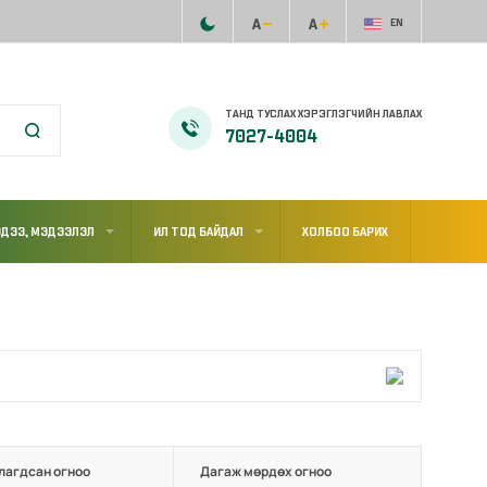
EN
ТАНД ТУСЛАХ ХЭРЭГЛЭГЧИЙН ЛАВЛАХ
7027-4004
ДЭЭ, МЭДЭЭЛЭЛ
ИЛ ТОД БАЙДАЛ
ХОЛБОО БАРИХ
лагдсан огноо
Дагаж мөрдөх огноо