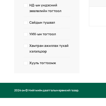
НД-ын үндэсний
зөвлөлийн тогтоол
Сайдын тушаал
УИХ-ын тогтоол
Хамтран ажиллах тухай
хэлэлцээр
Хууль тогтоомж
2024 он © Нийгмийн даатгалын ерөнхий газар.