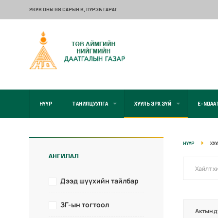
2026 ОНЫ 08 САРЫН 6
, ПҮРЭВ ГАРАГ
НҮҮР
ТАНИЛЦУУЛГА
ХУУЛЬ ЭРХ ЗҮЙ
E-NDAA
НҮҮР
ХУ
АНГИЛАЛ
Дээд шүүхийн тайлбар
ЗГ-ын тогтоол
Актын д