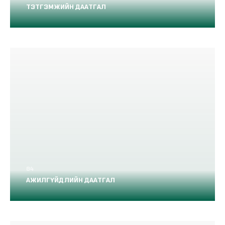
ТЭТГЭМЖИЙН ДААТГАЛ
АЖИЛГҮЙДЛИЙН ДААТГАЛ