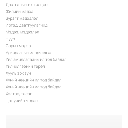
Даатгалын тогтолцоо
Жилийн мэдээ
Зурагт мэдээлэл
Иргэд, даатгуулагчид
Мэдээ, мэдээлэл
Нүүр
Сарын мэдээ
Удирдлагын мэндчилгээ
Үйл ажиллагааны ил тод байдал
Үйлчилгээний төрөл
Хууль эрх зүй
Хүний нөөцийн ил тод байдал
Хүний нөөцийн ил тод байдал
Хэлтэс, тасаг
Цаг үеийн мэдээ