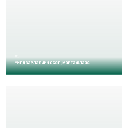
ҮЙЛДВЭРЛЭЛИИН ОСОЛ, МЭРГЭЖЛЭЭС
ШАЛТГААЛСАН ӨВЧНИЙ ДААТГАЛ