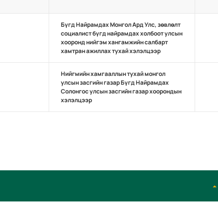
Бүгд Найрамдах Монгол Ард Улс, зөвлөлт
социалист бүгд найрамдах холбоот улсын
хооронд нийгэм хангамжийн салбарт
хамтран ажиллах тухай хэлэлцээр
Нийгмийн хамгааллын тухай монгол
улсын засгийн газар Бүгд Найрамдах
Солонгос улсын засгийн газар хоорондын
хэлэлцээр