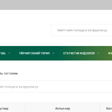
TGAL
ҮЙЛЧИЛГЭЭНИЙ ТӨРӨЛ
СТАТИСТИК МЭДЭЭЛЭЛ
МЭ
УЛЬ ТОГТООМЖ
угаар
Актын нэр
Бат