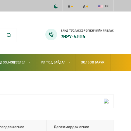
EN
ТАНД ТУСЛАХ ХЭРЭГЛЭГЧИЙН ЛАВЛАХ
7027-4004
ДЭЭ, МЭДЭЭЛЭЛ
ИЛ ТОД БАЙДАЛ
ХОЛБОО БАРИХ
лагдсан огноо
Дагаж мөрдөх огноо