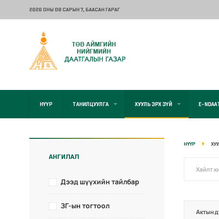
2026 ОНЫ 08 САРЫН 7
, БААСАН ГАРАГ
НҮҮР
ТАНИЛЦУУЛГА
ХУУЛЬ ЭРХ ЗҮЙ
E-NDAA
НҮҮР
ХУ
АНГИЛАЛ
Дээд шүүхийн тайлбар
ЗГ-ын тогтоол
Актын д