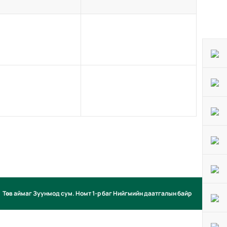
Төв аймаг Зуунмод сум. Номт 1-р баг Нийгмийн даатгалын байр