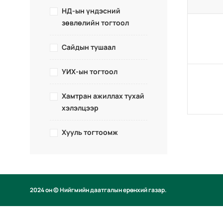
НД-ын үндэсний
зөвлөлийн тогтоол
Сайдын тушаал
УИХ-ын тогтоол
Хамтран ажиллах тухай
хэлэлцээр
Хууль тогтоомж
2024 он © Нийгмийн даатгалын ерөнхий газар.