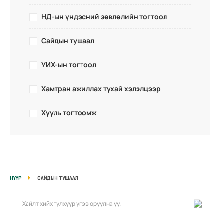
НД-ын үндэсний зөвлөлийн тогтоол
Сайдын тушаал
УИХ-ын тогтоол
Хамтран ажиллах тухай хэлэлцээр
Хууль тогтоомж
НҮҮР
САЙДЫН ТУШААЛ