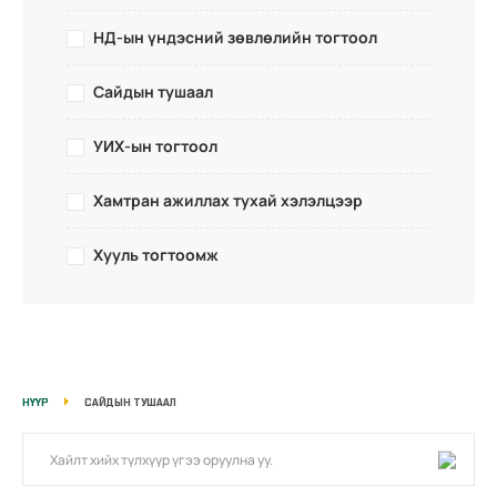
НД-ын үндэсний зөвлөлийн тогтоол
Сайдын тушаал
УИХ-ын тогтоол
Хамтран ажиллах тухай хэлэлцээр
Хууль тогтоомж
НҮҮР
САЙДЫН ТУШААЛ