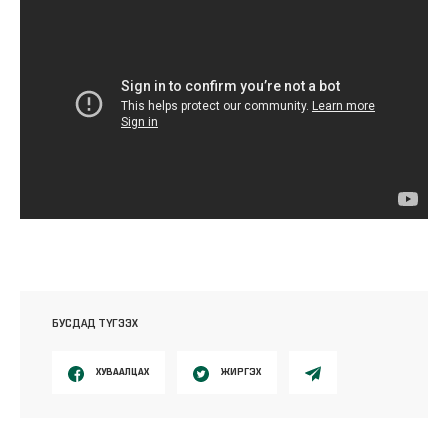
БУСДАД ТҮГЭЭХ
ХУВААЛЦАХ
ЖИРГЭХ