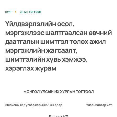
НҮҮР
ЗГ-ЫН ТОГТООЛ
Үйлдвэрлэлийн осол,
мэргэжлээс шалтгаалсан өвчний
даатгалын шимтгэл төлөх ажил
мэргэжлийн жагсаалт,
шимтгэлийн хувь хэмжээ,
хэрэглэх журам
МОНГОЛ УЛСЫН ИХ ХУРЛЫН ТОГТООЛ
2023 оны 12 дугаар сарын 27-ны өдөр
Улаанбаатар хот
Дугаар 471