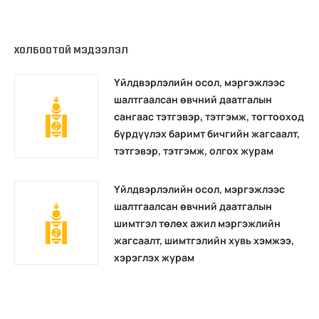
ХОЛБООТОЙ МЭДЭЭЛЭЛ
Үйлдвэрлэлийн осол, мэргэжлээс
шалтгаалсан өвчний даатгалын
сангаас тэтгэвэр, тэтгэмж, тогтооход
бүрдүүлэх баримт бичгийн жагсаалт,
тэтгэвэр, тэтгэмж, олгох журам
Үйлдвэрлэлийн осол, мэргэжлээс
шалтгаалсан өвчний даатгалын
шимтгэл төлөх ажил мэргэжлийн
жагсаалт, шимтгэлийн хувь хэмжээ,
хэрэглэх журам