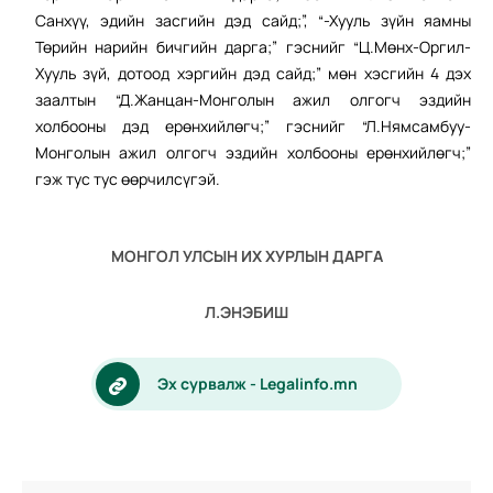
Санхүү, эдийн засгийн дэд сайд;”, “-Хууль зүйн яамны
Төрийн нарийн бичгийн дарга;” гэснийг “Ц.Мөнх-Оргил-
Хууль зүй, дотоод хэргийн дэд сайд;” мөн хэсгийн 4 дэх
заалтын “Д.Жанцан-Монголын ажил олгогч эздийн
холбооны дэд ерөнхийлөгч;” гэснийг “Л.Нямсамбуу-
Монголын ажил олгогч эздийн холбооны ерөнхийлөгч;”
гэж тус тус өөрчилсүгэй.
МОНГОЛ УЛСЫН ИХ ХУРЛЫН ДАРГА
Л.ЭНЭБИШ
Эх сурвалж - Legalinfo.mn