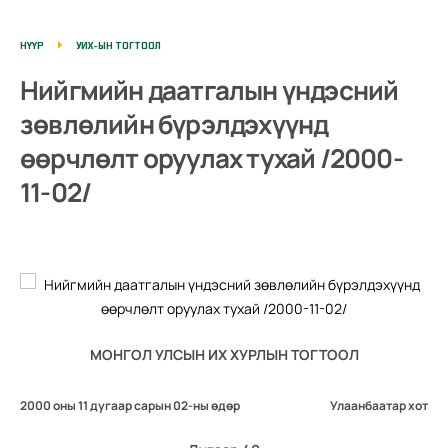
НҮҮР
УИХ-ЫН ТОГТООЛ
Нийгмийн даатгалын үндэсний
зөвлөлийн бүрэлдэхүүнд
өөрчлөлт оруулах тухай /2000-
11-02/
МОНГОЛ УЛСЫН ИХ ХУРЛЫН ТОГТООЛ
2000 оны 11 дугаар сарын 02-ны өдөр
Улаанбаатар хот