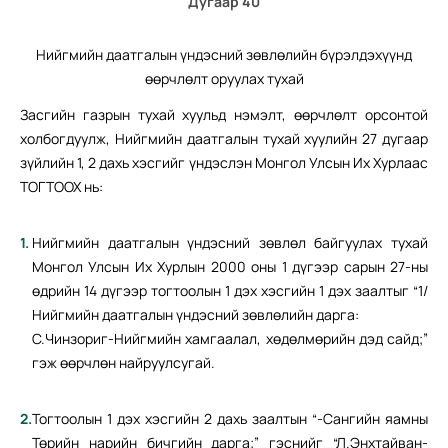
Дугаар 40
Нийгмийн даатгалын үндэсний зөвлөлийн бүрэлдэхүүнд
өөрчлөлт оруулах тухай
Засгийн газрын тухай хуульд нэмэлт, өөрчлөлт орсонтой
холбогдуулж, Нийгмийн даатгалын тухай хуулийн 27 дугаар
зүйлийн 1, 2 дахь хэсгийг үндэслэн Монгол Улсын Их Хурлаас
ТОГТООХ нь:
Нийгмийн даатгалын үндэсний зөвлөл байгуулах тухай
Монгол Улсын Их Хурлын 2000 оны 1 дүгээр сарын 27-ны
өдрийн 14 дүгээр тогтоолын 1 дэх хэсгийн 1 дэх заалтыг “1/
Нийгмийн даатгалын үндэсний зөвлөлийн дарга:
С.Чинзориг-Нийгмийн хамгаалал, хөдөлмөрийн дэд сайд;”
гэж өөрчлөн найруулсугай.
Тогтоолын 1 дэх хэсгийн 2 дахь заалтын “-Сангийн яамны
Төрийн нарийн бичгийн дарга;” гэснийг “Л.Энхтайван-