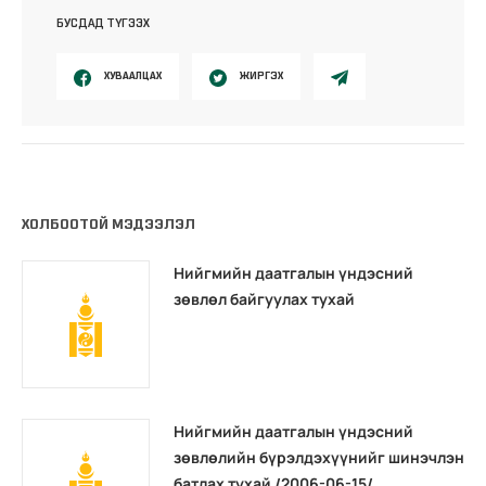
БУСДАД ТҮГЭЭХ
ХУВААЛЦАХ
ЖИРГЭХ
ХОЛБООТОЙ МЭДЭЭЛЭЛ
Нийгмийн даатгалын үндэсний
зөвлөл байгуулах тухай
Нийгмийн даатгалын үндэсний
зөвлөлийн бүрэлдэхүүнийг шинэчлэн
батлах тухай /2006-06-15/