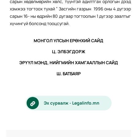
сарын хөдөлмөрийн хөлс, түүнтэй адилтгах орлогын дээд
хэмжээ тогтоох тухай ” Засгийн газрын 1996 оны 4 дүгээр
сарын 16- ны өдрийн 80 дугаар тогтоолын 1 дүгээр заалтыг
хүчингүй болсонд тооцсугай.
МОНГОЛ УЛСЫН ЕРӨНХИЙ САЙД
Ц. ЭЛБЭГДОРЖ
ЭРҮҮЛ МЭНД, НИЙГМИЙН ХАМГААЛЛЫН САЙД
Ш. БАТБАЯР
Эх сурвалж - Legalinfo.mn