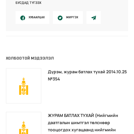
БУСДАД ТҮГЭЭХ
ХУВААЛЦАХ
ЖИРГЭХ
ХОЛБООТОЙ МЭДЭЭЛЭЛ
Дүрэм, журам батлах тухай 2014.10.25
№354
ЖУРАМ БАТЛАХ ТУХАЙ (Нийгмийн
даатгалын шимтгэл төлснөөр
тооцогдох хугацаанд нийгмийн