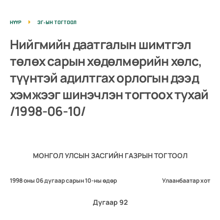
НҮҮР
ЗГ-ЫН ТОГТООЛ
Нийгмийн даатгалын шимтгэл
төлөх сарын хөдөлмөрийн хөлс,
түүнтэй адилтгах орлогын дээд
хэмжээг шинэчлэн тогтоох тухай
/1998-06-10/
МОНГОЛ УЛСЫН ЗАСГИЙН ГАЗРЫН ТОГТООЛ
1998 оны 06 дугаар сарын 10-ны өдөр
Улаанбаатар хот
Дугаар 92