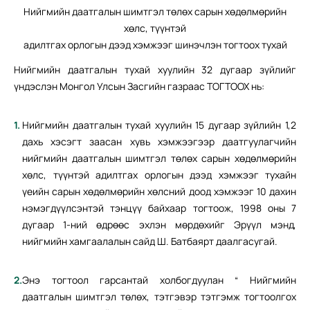
Нийгмийн даатгалын шимтгэл төлөх сарын хөдөлмөрийн
хөлс, түүнтэй
адилтгах орлогын дээд хэмжээг шинэчлэн тогтоох тухай
Нийгмийн даатгалын тухай хуулийн 32 дугаар зүйлийг
үндэслэн Монгол Улсын Засгийн газраас ТОГТООХ нь:
Нийгмийн даатгалын тухай хуулийн 15 дугаар зүйлийн 1,2
дахь хэсэгт заасан хувь хэмжээгээр даатгуулагчийн
нийгмийн даатгалын шимтгэл төлөх сарын хөдөлмөрийн
хөлс, түүнтэй адилтгах орлогын дээд хэмжээг тухайн
үеийн сарын хөдөлмөрийн хөлсний доод хэмжээг 10 дахин
нэмэгдүүлсэнтэй тэнцүү байхаар тогтоож, 1998 оны 7
дугаар 1-ний өдрөөс эхлэн мөрдөхийг Эрүүл мэнд,
нийгмийн хамгаалалын сайд Ш. Батбаярт даалгасугай.
Энэ тогтоол гарсантай холбогдуулан “ Нийгмийн
даатгалын шимтгэл төлөх, тэтгэвэр тэтгэмж тогтоолгох