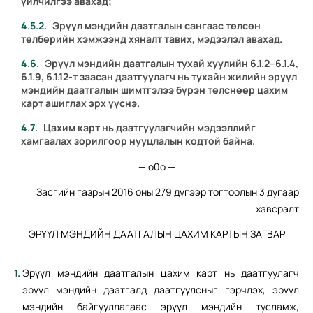
үйлчилгээ авахад;
Эрүүл мэндийн даатгалын сангаас төлсөн
төлбөрийн хэмжээнд хяналт тавих, мэдээлэл авахад.
Эрүүл мэндийн даатгалын тухай хуулийн
6.1.2
–
6.1.4
,
6.1.9
,
6.1.12
-т заасан даатгуулагч нь тухайн жилийн эрүүл
мэндийн даатгалын шимтгэлээ бүрэн төлснөөр цахим
карт ашиглах эрх үүснэ.
Цахим карт нь даатгуулагчийн мэдээллийг
хамгаалах зорилгоор нууцлалын кодтой байна.
— о0о —
Засгийн газрын 2016 оны 279 дүгээр тогтоолын 3 дугаар
хавсралт
ЭРҮҮЛ МЭНДИЙН ДААТГАЛЫН ЦАХИМ КАРТЫН ЗАГВАР
Эрүүл мэндийн даатгалын цахим карт нь даатгуулагч
эрүүл мэндийн даатгалд даатгуулсныг гэрчлэх, эрүүл
мэндийн байгууллагаас эрүүл мэндийн тусламж,