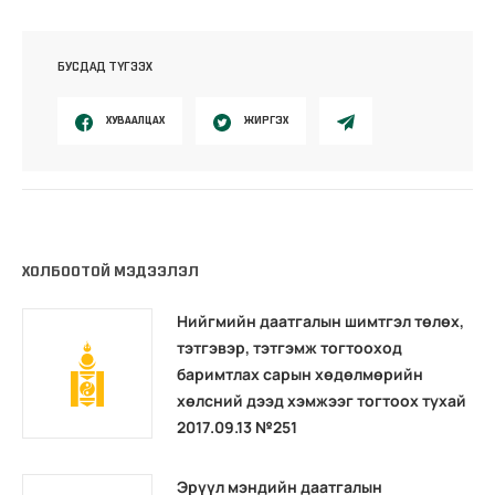
БУСДАД ТҮГЭЭХ
ХУВААЛЦАХ
ЖИРГЭХ
ХОЛБООТОЙ МЭДЭЭЛЭЛ
Нийгмийн даатгалын шимтгэл төлөх,
тэтгэвэр, тэтгэмж тогтооход
баримтлах сарын хөдөлмөрийн
хөлсний дээд хэмжээг тогтоох тухай
2017.09.13 №251
Эрүүл мэндийн даатгалын