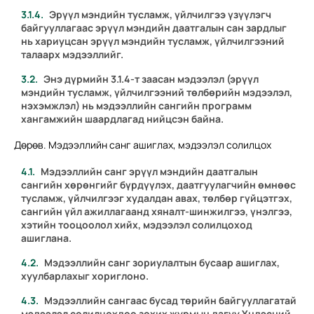
Эрүүл мэндийн тусламж, үйлчилгээ үзүүлэгч
байгууллагаас эрүүл мэндийн даатгалын сан зардлыг
нь хариуцсан эрүүл мэндийн тусламж, үйлчилгээний
талаарх мэдээллийг.
Энэ дүрмийн
3.1.4
-т заасан мэдээлэл (эрүүл
мэндийн тусламж, үйлчилгээний төлбөрийн мэдээлэл,
нэхэмжлэл) нь мэдээллийн сангийн программ
хангамжийн шаардлагад нийцсэн байна.
Дөрөв. Мэдээллийн санг ашиглах, мэдээлэл солилцох
Мэдээллийн санг эрүүл мэндийн даатгалын
сангийн хөрөнгийг бүрдүүлэх, даатгуулагчийн өмнөөс
тусламж, үйлчилгээг худалдан авах, төлбөр гүйцэтгэх,
сангийн үйл ажиллагаанд хяналт-шинжилгээ, үнэлгээ,
хэтийн тооцоолол хийх, мэдээлэл солилцоход
ашиглана.
Мэдээллийн санг зориулалтын бусаар ашиглах,
хуулбарлахыг хориглоно.
Мэдээллийн сангаас бусад төрийн байгууллагатай
мэдээлэл солилцохдоо зохих журмын дагуу Үндэсний