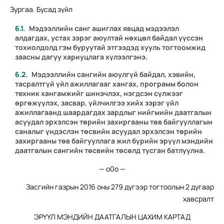
Зургаа. Бусад зүйл
Мэдээллийн санг ашиглах явцад мэдээлэл
алдагдах, устах зэрэг аюултай нөхцөл байдал үүссэн
тохиолдолд гэм буруутай этгээдэд хууль тогтоомжид
заасны дагуу хариуцлага хүлээлгэнэ.
Мэдээллийн сангийн аюулгүй байдал, хэвийн,
тасралтгүй үйл ажиллагааг хангах, программ болон
техник хангамжийг шинэчлэх, нэгдсэн сүлжээг
өргөжүүлэх, засвар, үйлчилгээ хийх зэрэг үйл
ажиллагаанд шаардагдах зардлыг нийгмийн даатгалын
асуудал эрхэлсэн төрийн захиргааны төв байгууллагын
саналыг үндэслэн төсвийн асуудал эрхэлсэн төрийн
захиргааны төв байгууллага жил бүрийн эрүүл мэндийн
даатгалын сангийн төсвийн төсөлд тусган батлуулна.
— о0о —
Засгийн газрын 2016 оны 279 дүгээр тогтоолын 2 дугаар
хавсралт
ЭРҮҮЛ МЭНДИЙН ДААТГАЛЫН ЦАХИМ КАРТАД