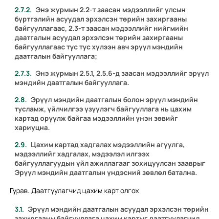
Энэ журмын
2.2
-т заасан мэдээллийг улсын
бүртгэлийн асуудал эрхэлсэн төрийн захиргааны
байгууллагаас,
2.3
-т заасан мэдээллийг нийгмийн
даатгалын асуудал эрхэлсэн төрийн захиргааны
байгууллагаас тус тус хүлээн авч эрүүл мэндийн
даатгалын байгууллага;
Энэ журмын
2.5.1
,
2.5.6
-д заасан мэдээллийг эрүүл
мэндийн даатгалын байгууллага.
Эрүүл мэндийн даатгалын болон эрүүл мэндийн
тусламж, үйлчилгээ үзүүлэгч байгууллага нь цахим
картад оруулж байгаа мэдээллийн үнэн зөвийг
хариуцна.
Цахим картад хадгалах мэдээллийн агуулга,
мэдээллийг хадгалах, мэдээлэл илгээх
байгууллагуудын үйл ажиллагааг зохицуулсан зааврыг
Эрүүл мэндийн даатгалын үндэсний зөвлөл батална.
Гурав. Даатгуулагчид цахим карт олгох
Эрүүл мэндийн даатгалын асуудал эрхэлсэн төрийн
захиргааны байгууллага цахим картыг даатгуулагчид