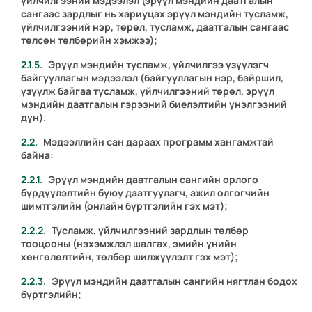
үйлчилгээний мэдээлэл (эрүүл мэндийн даатгалын
сангаас зардлыг нь хариуцах эрүүл мэндийн тусламж,
үйлчилгээний нэр, төрөл, тусламж, даатгалын сангаас
төлсөн төлбөрийн хэмжээ);
Эрүүл мэндийн тусламж, үйлчилгээ үзүүлэгч
байгууллагын мэдээлэл (байгууллагын нэр, байршил,
үзүүлж байгаа тусламж, үйлчилгээний төрөл, эрүүл
мэндийн даатгалын гэрээний биелэлтийн үнэлгээний
дүн).
Мэдээллийн сан дараах программ хангамжтай
байна:
Эрүүл мэндийн даатгалын сангийн орлого
бүрдүүлэлтийн буюу даатгуулагч, ажил олгогчийн
шимтгэлийн (онлайн бүртгэлийн гэх мэт);
Тусламж, үйлчилгээний зардлын төлбөр
тооцооны (нэхэмжлэл шалгах, эмийн үнийн
хөнгөлөлтийн, төлбөр шилжүүлэлт гэх мэт);
Эрүүл мэндийн даатгалын сангийн нягтлан бодох
бүртгэлийн;