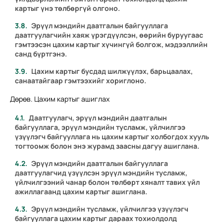
картыг үнэ төлбөргүй олгоно.
Эрүүл мэндийн даатгалын байгууллага
даатгуулагчийн хаяж үрэгдүүлсэн, өөрийн буруугаас
гэмтээсэн цахим картыг хүчингүй болгож, мэдээллийн
санд бүртгэнэ.
Цахим картыг бусдад шилжүүлэх, барьцаалах,
санаатайгаар гэмтээхийг хориглоно.
Дөрөв. Цахим картыг ашиглах
Даатгуулагч, эрүүл мэндийн даатгалын
байгууллага, эрүүл мэндийн тусламж, үйлчилгээ
үзүүлэгч байгууллага нь цахим картыг холбогдох хууль
тогтоомж болон энэ журамд заасны дагуу ашиглана.
Эрүүл мэндийн даатгалын байгууллага
даатгуулагчид үзүүлсэн эрүүл мэндийн тусламж,
үйлчилгээний чанар болон төлбөрт хяналт тавих үйл
ажиллагаанд цахим картыг ашиглана.
Эрүүл мэндийн тусламж, үйлчилгээ үзүүлэгч
байгууллага цахим картыг дараах тохиолдолд