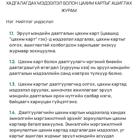
ХАДГАЛАГДАХ МЭДЭЭЛЭЛ БОЛОН ЦАХИМ КАРТЫГ АШИГЛАХ
ЖУРАМ
Нэг. Нийтлэг үндэслэл
Эрүүл мэндийн даатгалын цахим карт (цаашид
“цахим карт” гэх)-д мэдээлэл хадгалах, цахим картыг
олгох, ашиглахтай холбогдсон харилцааг энэхүү
журмаар зохицуулна.
Цахим карт болон даатгуулагч-иргэний биеийн
давтагдашгүй өгөгдөл (хурууны хээ) нь эрүүл мэндийн
даатгалын мэдээллийн санд нэвтрэх түлхүүр болно.
Цахим картыг даатгуулагчид олгох, цахим картад
мэдээлэл оруулах, шинэчлэх ажиллагааг эрүүл
мэндийн даатгалын орон нутгийн салбар нэгж,
байцаагч хариуцан гүйцэтгэнэ.
Даатгуулагчийн цахим картын мэдээлэлд хандах
эмнэлгийн мэргэжилтний эрхийг зориулалтын цахим
картаар баталгаажуулна. Эмнэлгийн мэргэжилтний
зориулалтын цахим картад хадгалагдах мэдээлэл, уг
картыг ашиглах журмыг эрүүл мэндийн асуудал