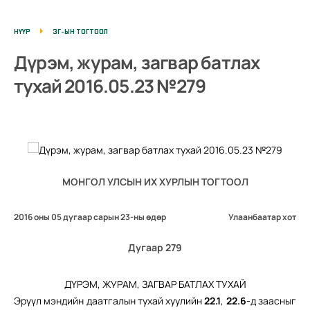
НҮҮР
ЗГ-ЫН ТОГТООЛ
Дүрэм, журам, загвар батлах
тухай 2016.05.23 №279
МОНГОЛ УЛСЫН ИХ ХУРЛЫН ТОГТООЛ
2016 оны 05 дугаар сарын 23-ны өдөр
Улаанбаатар хот
Дугаар 279
ДҮРЭМ, ЖУРАМ, ЗАГВАР БАТЛАХ ТУХАЙ
Эрүүл мэндийн даатгалын тухай хуулийн
22.1
,
22.6
-д заасныг