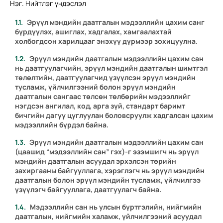
Нэг. Нийтлэг үндэслэл
Эрүүл мэндийн даатгалын мэдээллийн цахим санг
бүрдүүлэх, ашиглах, хадгалах, хамгаалахтай
холбогдсон харилцааг энэхүү дүрмээр зохицуулна.
Эрүүл мэндийн даатгалын мэдээллийн цахим сан
нь даатгуулагчийн, эрүүл мэндийн даатгалын шимтгэл
төлөлтийн, даатгуулагчид үзүүлсэн эрүүл мэндийн
тусламж, үйлчилгээний болон эрүүл мэндийн
даатгалын сангаас төлсөн төлбөрийн мэдээллийг
нэгдсэн ангилал, код, арга зүй, стандарт баримт
бичгийн дагуу цуглуулан боловсруулж хадгалсан цахим
мэдээллийн бүрдэл байна.
Эрүүл мэндийн даатгалын мэдээллийн цахим сан
(цаашид “мэдээллийн сан” гэх)-г эзэмшигч нь эрүүл
мэндийн даатгалын асуудал эрхэлсэн төрийн
захиргааны байгууллага, хэрэглэгч нь эрүүл мэндийн
даатгалын болон эрүүл мэндийн тусламж, үйлчилгээ
үзүүлэгч байгууллага, даатгуулагч байна.
Мэдээллийн сан нь улсын бүртгэлийн, нийгмийн
даатгалын, нийгмийн халамж, үйлчилгээний асуудал