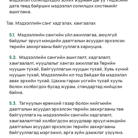
дата төвд байрших мэдээлэл солилцох системийг
ашиглана.
Тав. Мэдээллийн санг хадгалах, хамгаалах
Мэдээллийн сангийн үйл ажиллагаа, аюулгүй
байдлыг эрүүл мэндийн даатгалын асуудал эрхэлсэн
төрийн захиргааны байгууллага хариуцна.
Мэдээллийн сангийн ашиглалт, хадгалалт,
хамгаалалт, нууцлалыг хангах ажиллагаа Төрийн
нууцын тухай, Байгууллагын нууцын тухай, Хувь хүний
нууцын тухай, Мэдээллийн ил тод байдал ба мэдээлэл
авах эрхийн тухай, Цахим гарын үсгийн тухай хууль
болон холбогдох бусад журам, стандартад нийцсэн
байна.
Тагнуулын ерөнхий газар болон нийгмийн
даатгалын асуудал эрхэлсэн төрийн захиргааны төв
байгууллага нь мэдээллийн сангийн хадгалалт,
хамгаалалттай холбогдсон асуудлаар эрүүл мэндийн
даатгалын асуудал эрхэлсэн төрийн захиргааны
байгууллагад мэргэжил, арга зүйн дэмжлэг үзүүлнэ.