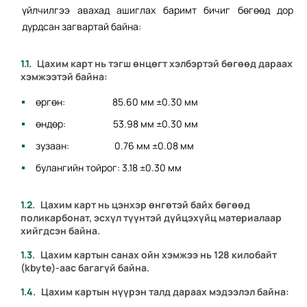
үйлчилгээ авахад ашиглах баримт бичиг бөгөөд дор
дурдсан загвартай байна:
Цахим карт нь тэгш өнцөгт хэлбэртэй бөгөөд дараах
хэмжээтэй байна:
өргөн: 85.60 мм ±0.30 мм
өндөр: 53.98 мм ±0.30 мм
зузаан: 0.76 мм ±0.08 мм
булангийн тойрог: 3.18 ±0.30 мм
Цахим карт нь цэнхэр өнгөтэй байх бөгөөд
поликарбонат, эсхүл түүнтэй дүйцэхүйц материалаар
хийгдсэн байна.
Цахим картын санах ойн хэмжээ нь 128 килобайт
(kbyte)-аас багагүй байна.
Цахим картын нүүрэн талд дараах мэдээлэл байна: