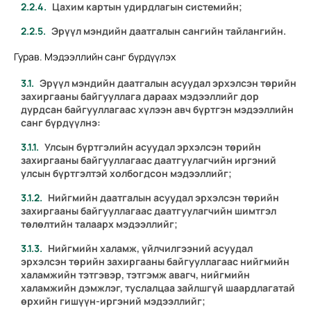
Цахим картын удирдлагын системийн;
Эрүүл мэндийн даатгалын сангийн тайлангийн.
Гурав. Мэдээллийн санг бүрдүүлэх
Эрүүл мэндийн даатгалын асуудал эрхэлсэн төрийн
захиргааны байгууллага дараах мэдээллийг дор
дурдсан байгууллагаас хүлээн авч бүртгэн мэдээллийн
санг бүрдүүлнэ:
Улсын бүртгэлийн асуудал эрхэлсэн төрийн
захиргааны байгууллагаас даатгуулагчийн иргэний
улсын бүртгэлтэй холбогдсон мэдээллийг;
Нийгмийн даатгалын асуудал эрхэлсэн төрийн
захиргааны байгууллагаас даатгуулагчийн шимтгэл
төлөлтийн талаарх мэдээллийг;
Нийгмийн халамж, үйлчилгээний асуудал
эрхэлсэн төрийн захиргааны байгууллагаас нийгмийн
халамжийн тэтгэвэр, тэтгэмж авагч, нийгмийн
халамжийн дэмжлэг, туслалцаа зайлшгүй шаардлагатай
өрхийн гишүүн-иргэний мэдээллийг;