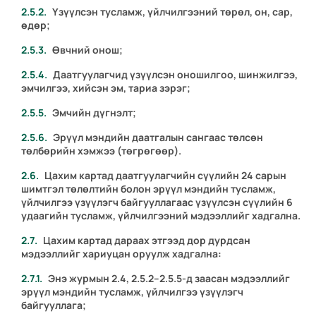
Үзүүлсэн тусламж, үйлчилгээний төрөл, он, сар,
өдөр;
Өвчний онош;
Даатгуулагчид үзүүлсэн оношилгоо, шинжилгээ,
эмчилгээ, хийсэн эм, тариа зэрэг;
Эмчийн дүгнэлт;
Эрүүл мэндийн даатгалын сангаас төлсөн
төлбөрийн хэмжээ (төгрөгөөр).
Цахим картад даатгуулагчийн сүүлийн 24 сарын
шимтгэл төлөлтийн болон эрүүл мэндийн тусламж,
үйлчилгээ үзүүлэгч байгууллагаас үзүүлсэн сүүлийн 6
удаагийн тусламж, үйлчилгээний мэдээллийг хадгална.
Цахим картад дараах этгээд дор дурдсан
мэдээллийг хариуцан оруулж хадгална:
Энэ журмын
2.4, 2.5.2
–
2.5.5
-д заасан мэдээллийг
эрүүл мэндийн тусламж, үйлчилгээ үзүүлэгч
байгууллага;