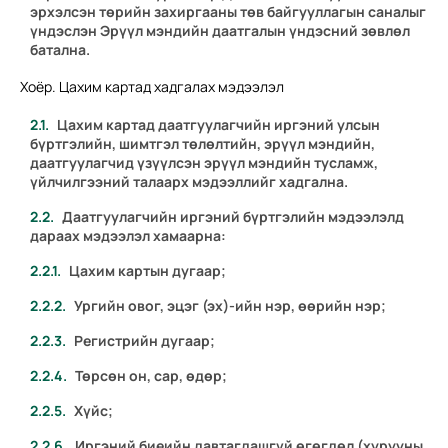
эрхэлсэн төрийн захиргааны төв байгууллагын саналыг
үндэслэн Эрүүл мэндийн даатгалын үндэсний зөвлөл
батална.
Хоёр. Цахим картад хадгалах мэдээлэл
Цахим картад даатгуулагчийн иргэний улсын
бүртгэлийн, шимтгэл төлөлтийн, эрүүл мэндийн,
даатгуулагчид үзүүлсэн эрүүл мэндийн тусламж,
үйлчилгээний талаарх мэдээллийг хадгална.
Даатгуулагчийн иргэний бүртгэлийн мэдээлэлд
дараах мэдээлэл хамаарна:
Цахим картын дугаар;
Ургийн овог, эцэг (эх)-ийн нэр, өөрийн нэр;
Регистрийн дугаар;
Төрсөн он, сар, өдөр;
Хүйс;
Иргэний биеийн давтагдашгүй өгөгдөл (хурууны