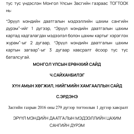
тус тус үндэслэн Монгол Улсын Засгийн газраас ТОГТООХ
нь:
“Эрүүл мэндийн даатгалын мэдээллийн цахим сангийн
дүрэм”-ийг 1 дүгээр, “Эрүүл мэндийн даатгалын цахим
картад хадгалагдах мэдээлэл болон цахим картыг хэрэглэх
журам”-ыг 2 дугаар, “Эрүүл мэндийн даатгалын цахим
картын загвар”-ыг 3 дугаар хавсралт ёсоор тус тус
баталсугай.
МОНГОЛ УЛСЫН ЕРӨНХИЙ САЙД
Ч.САЙХАНБИЛЭГ
ХҮН АМЫН ХӨГЖИЛ, НИЙГМИЙН ХАМГААЛЛЫН САЙД
С.ЭРДЭНЭ
Засгийн газрын 2016 оны 279 дүгээр тогтоолын 1 дүгээр хавсралт
ЭРҮҮЛ МЭНДИЙН ДААТГАЛЫН МЭДЭЭЛЛИЙН ЦАХИМ
САНГИЙН ДҮРЭМ