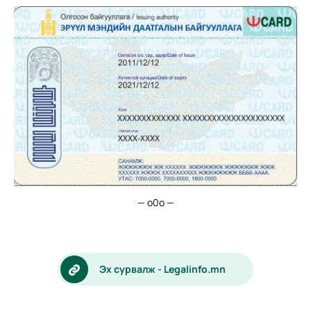
— о0о —
Эх сурвалж - Legalinfo.mn