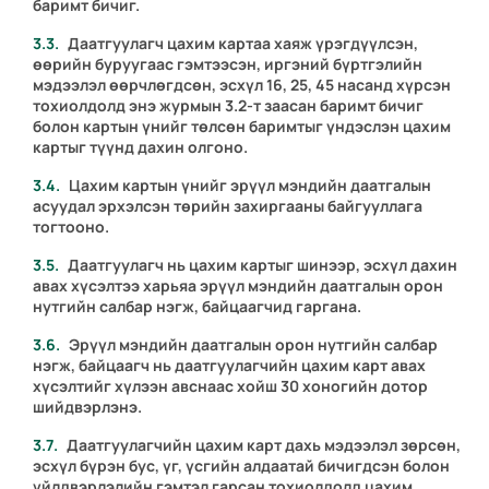
баримт бичиг.
Даатгуулагч цахим картаа хаяж үрэгдүүлсэн,
өөрийн буруугаас гэмтээсэн, иргэний бүртгэлийн
мэдээлэл өөрчлөгдсөн, эсхүл 16, 25, 45 насанд хүрсэн
тохиолдолд энэ журмын
3.2
-т заасан баримт бичиг
болон картын үнийг төлсөн баримтыг үндэслэн цахим
картыг түүнд дахин олгоно.
Цахим картын үнийг эрүүл мэндийн даатгалын
асуудал эрхэлсэн төрийн захиргааны байгууллага
тогтооно.
Даатгуулагч нь цахим картыг шинээр, эсхүл дахин
авах хүсэлтээ харьяа эрүүл мэндийн даатгалын орон
нутгийн салбар нэгж, байцаагчид гаргана.
Эрүүл мэндийн даатгалын орон нутгийн салбар
нэгж, байцаагч нь даатгуулагчийн цахим карт авах
хүсэлтийг хүлээн авснаас хойш 30 хоногийн дотор
шийдвэрлэнэ.
Даатгуулагчийн цахим карт дахь мэдээлэл зөрсөн,
эсхүл бүрэн бус, үг, үсгийн алдаатай бичигдсэн болон
үйлдвэрлэлийн гэмтэл гарсан тохиолдолд цахим