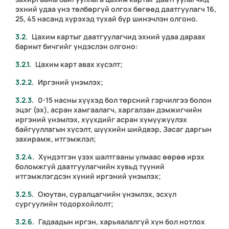
эхний удаа үнэ төлбөргүй олгох бөгөөд даатгуулагч 16,
25, 45 насанд хүрэхэд тухай бүр шинэчлэн олгоно.
Цахим картыг даатгуулагчид эхний удаа дараах
баримт бичгийг үндэслэн олгоно:
Цахим карт авах хүсэлт;
Иргэний үнэмлэх;
0-15 насны хүүхэд бол төрсний гэрчилгээ болон
эцэг (эх), асран хамгаалагч, харгалзан дэмжигчийн
иргэний үнэмлэх, хүүхдийг асран хүмүүжүүлэх
байгууллагын хүсэлт, шүүхийн шийдвэр, Засаг даргын
захирамж, итгэмжлэл;
Хүндэтгэн үзэх шалтгааны улмаас өөрөө ирэх
боломжгүй даатгуулагчийн хувьд түүний
итгэмжлэгдсэн хүний иргэний үнэмлэх;
Оюутан, суралцагчийн үнэмлэх, эсхүл
сургуулийн тодорхойлолт;
Гадаадын иргэн, харьяалалгүй хүн бол нотлох