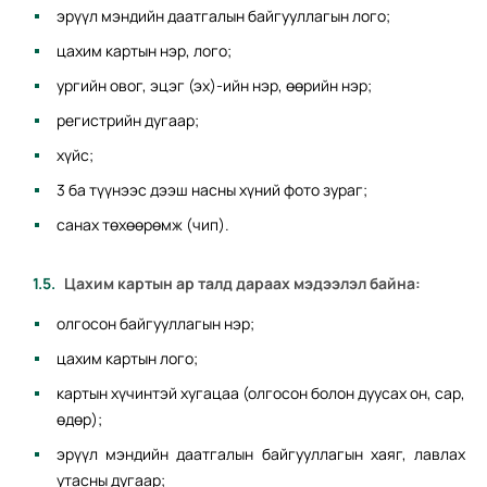
эрүүл мэндийн даатгалын байгууллагын лого;
цахим картын нэр, лого;
ургийн овог, эцэг (эх)-ийн нэр, өөрийн нэр;
регистрийн дугаар;
хүйс;
3 ба түүнээс дээш насны хүний фото зураг;
санах төхөөрөмж (чип).
Цахим картын ар талд дараах мэдээлэл байна:
олгосон байгууллагын нэр;
цахим картын лого;
картын хүчинтэй хугацаа (олгосон болон дуусах он, сар,
өдөр);
эрүүл мэндийн даатгалын байгууллагын хаяг, лавлах
утасны дугаар;