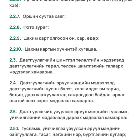
хээ);
Оршин суугаа хаяг;
Фото зураг;
Цахим карт олгосон он, сар, өдөр;
Цахим картын хүчинтэй хугацаа.
Даатгуулагчийн шимтгэл төлөлтийн мэдээлэлд
даатгуулагчийн төрөл, төлсөн шимтгэлийн талаарх
мэдээлэл хамаарна.
Даатгуулагчийн эрүүл мэндийн мэдээлэлд
даатгуулагчийн цусны бүлэг, харшилдаг эм тариа,
бодис, дархлаажуулалтад хамрагдсан байдал, архаг
өвчтэй эсэх зэрэг мэдээлэл хамаарна.
Даатгуулагчид үзүүлсэн эрүүл мэндийн тусламж,
үйлчилгээний мэдээлэлд дараах мэдээлэл хамаарна:
Тусламж, үйлчилгээ үзүүлсэн эрүүл мэндийн
байгууллага, тасаг, нэгжийн нэр, бүртгэлийн дугаар;