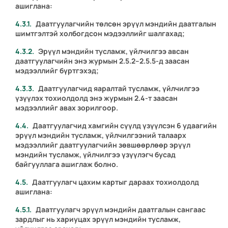
ашиглана:
Даатгуулагчийн төлсөн эрүүл мэндийн даатгалын
шимтгэлтэй холбогдсон мэдээллийг шалгахад;
Эрүүл мэндийн тусламж, үйлчилгээ авсан
даатгуулагчийн энэ журмын
2.5.2
–
2.5.5
-д заасан
мэдээллийг бүртгэхэд;
Даатгуулагчид яаралтай тусламж, үйлчилгээ
үзүүлэх тохиолдолд энэ журмын
2.4
-т заасан
мэдээллийг авах зорилгоор.
Даатгуулагчид хамгийн сүүлд үзүүлсэн 6 удаагийн
эрүүл мэндийн тусламж, үйлчилгээний талаарх
мэдээллийг даатгуулагчийн зөвшөөрлөөр эрүүл
мэндийн тусламж, үйлчилгээ үзүүлэгч бусад
байгууллага ашиглаж болно.
Даатгуулагч цахим картыг дараах тохиолдолд
ашиглана:
Даатгуулагч эрүүл мэндийн даатгалын сангаас
зардлыг нь хариуцах эрүүл мэндийн тусламж,