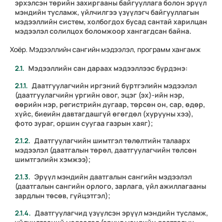
эрхэлсэн төрийн захиргааны байгууллага болон эрүүл
мэндийн тусламж, үйлчилгээ үзүүлэгч байгууллагын
мэдээллийн систем, холбогдох бусад сантай харилцан
мэдээлэл солилцох боломжоор хангагдсан байна.
Хоёр. Мэдээллийн сангийн мэдээлэл, программ хангамж
Мэдээллийн сан дараах мэдээллээс бүрдэнэ:
Даатгуулагчийн иргэний бүртгэлийн мэдээлэл
(даатгуулагчийн ургийн овог, эцэг (эх)-ийн нэр,
өөрийн нэр, регистрийн дугаар, төрсөн он, сар, өдөр,
хүйс, биеийн давтагдашгүй өгөгдөл (хурууны хээ),
фото зураг, оршин суугаа газрын хаяг);
Даатгуулагчийн шимтгэл төлөлтийн талаарх
мэдээлэл (даатгалын төрөл, даатгуулагчийн төлсөн
шимтгэлийн хэмжээ);
Эрүүл мэндийн даатгалын сангийн мэдээлэл
(даатгалын сангийн орлого, зарлага, үйл ажиллагааны
зардлын төсөв, гүйцэтгэл);
Даатгуулагчид үзүүлсэн эрүүл мэндийн тусламж,