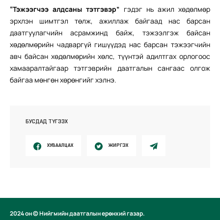
“Тэжээгчээ алдсаны тэтгэвэр”
гэдэг нь ажил хөдөлмөр
эрхлэн шимтгэл төлж, ажиллаж байгаад нас барсан
даатгуулагчийн асрамжинд байж, тэжээлгэж байсан
хөдөлмөрийн чадваргүй гишүүдэд нас барсан тэжээгчийн
авч байсан хөдөлмөрийн хөлс, түүнтэй адилтгах орлогоос
хамааралтайгаар тэтгэврийн даатгалын сангаас олгож
байгаа мөнгөн хөрөнгийг хэлнэ.
БУСДАД ТҮГЭЭХ
ХУВААЛЦАХ
ЖИРГЭХ
2024 он © Нийгмийн даатгалын ерөнхий газар.