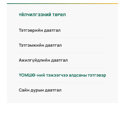
ҮЙЛЧИЛГЭЭНИЙ ТӨРӨЛ
Тэтгэврийн даатгал
Тэтгэмжийн даатгал
Ажилгүйдлийн даатгал
ҮОМШӨ-ний тэжээгчээ алдсаны тэтгэвэр
Сайн дурын даатгал