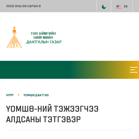
2026 ОНЫ 08 САРЫН 6
EN
НҮҮР
ҮОМШӨ ДААТГАЛ
ҮОМШӨ-НИЙ ТЭЖЭЭГЧЭЭ
АЛДСАНЫ ТЭТГЭВЭР