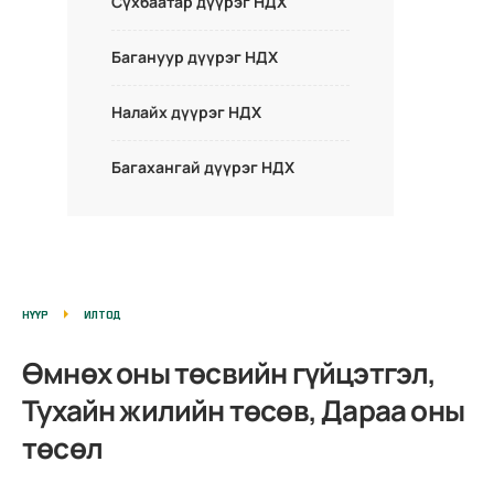
Сүхбаатар дүүрэг НДХ
Багануур дүүрэг НДХ
Налайх дүүрэг НДХ
Багахангай дүүрэг НДХ
НҮҮР
ИЛТОД
Өмнөх оны төсвийн гүйцэтгэл,
Тухайн жилийн төсөв, Дараа оны
төсөл