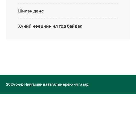
Шилэн данс
Хүний нөөцийн ил тод байдал
2024 он © Нийгмийн даатгалын ерөнхий газар.