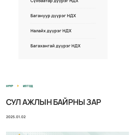
Сүхбаатар дүүрэг НДХ
Багануур дүүрэг НДХ
Налайх дүүрэг НДХ
Багахангай дүүрэг НДХ
НҮҮР
ИЛТОД
СУЛ АЖЛЫН БАЙРНЫ ЗАР
2025.01.02