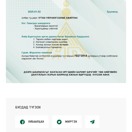
БУСДАД ТҮГЭЭХ
ХУВААЛЦАХ
ЖИРГЭХ