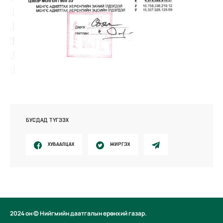
БУСДАД ТҮГЭЭХ
ХУВААЛЦАХ
ЖИРГЭХ
2024 он © Нийгмийн даатгалын ерөнхий газар.