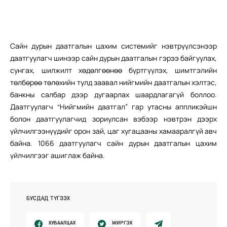
Сайн дурын даатгалын цахим системийг нэвтрүүлсэнээр
даатгуулагч шинээр сайн дурын даатгалын гэрээ байгуулах,
сунгах, шилжилт хөдөлгөөнөө бүртгүүлэх, шимтгэлийн
төлбөрөө төлөхийн тулд заавал нийгмийн даатгалын хэлтэс,
банкны салбар дээр дугаарлах шаардлагагүй боллоо.
Даатгуулагч “Нийгмийн даатгал” гар утасны аппликэйшн
болон даатгуулагчид зориулсан вэбээр нэвтрэн дээрх
үйлчилгээнүүдийг орон зай, цаг хугацааны хамааралгүй авч
байна. 1066 даатгуулагч сайн дурын даатгалын цахим
үйлчилгээг ашиглаж байна.
БУСДАД ТҮГЭЭХ
ХУВААЛЦАХ
ЖИРГЭХ