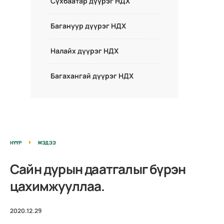
Сүхбаатар дүүрэг НДХ
Багануур дүүрэг НДХ
Налайх дүүрэг НДХ
Багахангай дүүрэг НДХ
НҮҮР
МЭДЭЭ
Сайн дурын даатгалыг бүрэн
цахимжууллаа.
2020.12.29