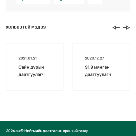
ХОЛБООТОЙ МЭДЭЭ
2021.01.21
2020.12.27
Сайн дурын
91.9 мянган
даатгуулагч
даатгуулагч
эхийн
нийгмийн
жирэмсний
даатгалын
болон
лавлагаагаа
амаржсаны
цахимаар
тэтгэмжийг
авчээ
100 хувиар
олгож эхэллээ
2024 он © Нийгмийн даатгалын ерөнхий газар.