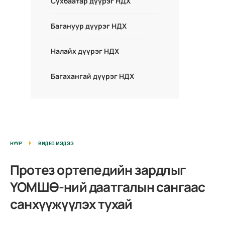
Сүхбаатар дүүрэг НДХ
Багануур дүүрэг НДХ
Налайх дүүрэг НДХ
Багахангай дүүрэг НДХ
НҮҮР
ВИДЕО МЭДЭЭ
Протез ортепедийн зардлыг
ҮОМШӨ-ний даатгалын сангаас
санхүүжүүлэх тухай