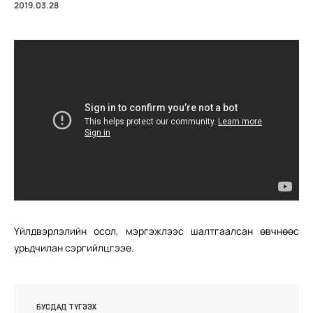
2019.03.28
Үйлдвэрлэлийн осол, мэргэжлээс шалтгаалсан өвчнөөс
урьдчилан сэргийлцгээе.
БУСДАД ТҮГЭЭХ