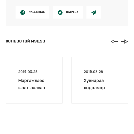
ХУВААЛЦАХ
ЖИРГЭХ
ХОЛБООТОЙ МЭДЭЭ
2019.03.28
2019.03.28
Мэргэжлээс
Хувиараа
шалтгаалсан
хөдөлмөр
өвчин гэж юу
эрхлэгчид
вэ?
тохиолдож
болох
үйлдвэрлэлий
н ослын
эрсдэлт хүчин