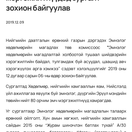
зохион байгуулав
2019.12.09
Нийгмийн даатгалын ерөнхий газрын дэргэдэх Эмнэлэг
хөдөлмөрийн магадлах төв комиссоос
“
Эмнэлэг
хөдөлмөрийн магадлалтай холбоотой тушаал шийдвэрийн
хэрэгжилтийн байдал, тулгамдаж буй асуудал, цаашид авч
хэрэгжүүлэх арга хэмжээ” сэдэвт хэлэлцүүлгийг 2019 оны
12 дугаар сарын 06-ны өдөр зохион байгуулав.
Сургалтад Хөдөлмөр, нийгмийн хамгааллын яам, Нийслэлд
үйл ажиллагаа явуулж буй эмнэлэг, дүүргийн Эрүүл мэндийн
төвийн нийт 80 орчим эмч мэргэжилтнүүд хамрагдав.
Уг сургалтаар Эмнэлэг хөдөлмөрийн магадлалын талаарх
ерөнхий ойлголт, Хүн амын хөгжил, нийгмийн хамгааллын
сайдын 2015 оны “Журам шинэчлэн батлах тухай” А/30