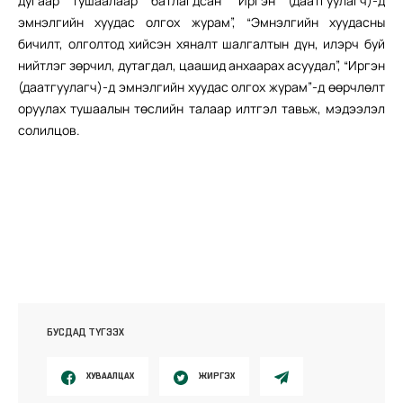
дугаар тушаалаар батлагдсан “Иргэн (даатгуулагч)-д
эмнэлгийн хуудас олгох журам”, “Эмнэлгийн хуудасны
бичилт, олголтод хийсэн хяналт шалгалтын дүн, илэрч буй
нийтлэг зөрчил, дутагдал, цаашид анхаарах асуудал”, “Иргэн
(даатгуулагч)-д эмнэлгийн хуудас олгох журам”-д өөрчлөлт
оруулах тушаалын төслийн талаар илтгэл тавьж, мэдээлэл
солилцов.
БУСДАД ТҮГЭЭХ
ХУВААЛЦАХ
ЖИРГЭХ