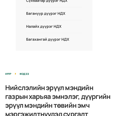
Сүхбаатар дүүрэг НДХ
Багануур дүүрэг НДХ
Налайх дүүрэг НДХ
Багахангай дүүрэг НДХ
НҮҮР
МЭДЭЭ
Нийслэлийн эрүүл мэндийн
газрын харъяа эмнэлэг, дүүргийн
эрүүл мэндийн төвийн эмч
мэргэжилтнүүдэд сургалт