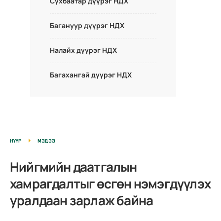
Сүхбаатар дүүрэг НДХ
Багануур дүүрэг НДХ
Налайх дүүрэг НДХ
Багахангай дүүрэг НДХ
НҮҮР
МЭДЭЭ
Нийгмийн даатгалын
хамрагдалтыг өсгөн нэмэгдүүлэх
уралдаан зарлаж байна