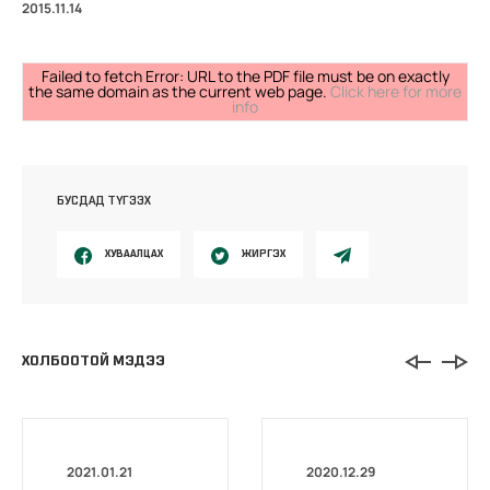
2015.11.14
Failed to fetch Error: URL to the PDF file must be on exactly
the same domain as the current web page.
Click here for more
info
БУСДАД ТҮГЭЭХ
ХУВААЛЦАХ
ЖИРГЭХ
ХОЛБООТОЙ МЭДЭЭ
2021.01.21
2020.12.29