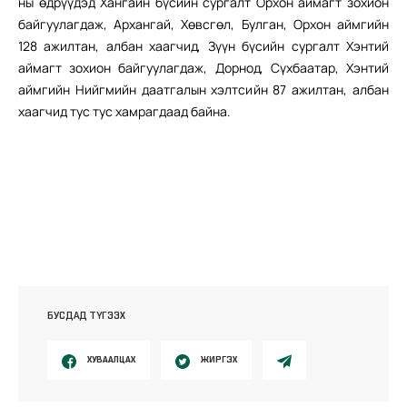
ны өдрүүдэд Хангайн бүсийн сургалт Орхон аймагт зохион
байгуулагдаж, Архангай, Хөвсгөл, Булган, Орхон аймгийн
128 ажилтан, албан хаагчид, Зүүн бүсийн сургалт Хэнтий
аймагт зохион байгуулагдаж, Дорнод, Сүхбаатар, Хэнтий
аймгийн Нийгмийн даатгалын хэлтсийн 87 ажилтан, албан
хаагчид тус тус хамрагдаад байна.
БУСДАД ТҮГЭЭХ
ХУВААЛЦАХ
ЖИРГЭХ