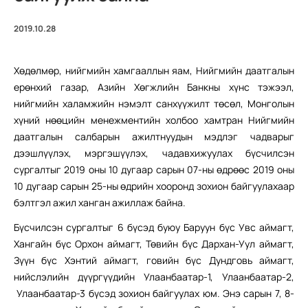
2019.10.28
Хөдөлмөр, нийгмийн хамгааллын яам, Нийгмийн даатгалын
ерөнхий газар, Азийн Хөгжлийн Банкны хүнс тэжээл,
нийгмийн халамжийн нэмэлт санхүүжилт төсөл, Монголын
хүний нөөцийн менежментийн холбоо хамтран Нийгмийн
даатгалын салбарын ажилтнуудын мэдлэг чадварыг
дээшлүүлэх, мэргэшүүлэх, чадавхижуулах бүсчилсэн
сургалтыг 2019 оны 10 дугаар сарын 07-ны өдрөөс 2019 оны
10 дугаар сарын 25-ны өдрийн хооронд зохион байгуулахаар
бэлтгэл ажил ханган ажиллаж байна.
Бүсчилсэн сургалтыг 6 бүсэд буюу Баруун бүс Увс аймагт,
Хангайн бүс Орхон аймагт, Төвийн бүс Дархан-Уул аймагт,
Зүүн бүс Хэнтий аймагт, говийн бүс Дундговь аймагт,
нийслэлийн дүүргүүдийн Улаанбаатар-1, Улаанбаатар-2,
Улаанбаатар-3 бүсэд зохион байгуулах юм. Энэ сарын 7, 8-