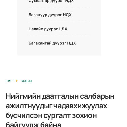
Сүхбаатар дүүрэг НДХ
Багануур дүүрэг НДХ
Налайх дүүрэг НДХ
Багахангай дүүрэг НДХ
НҮҮР
МЭДЭЭ
Нийгмийн даатгалын салбарын
ажилтнуудыг чадавхижуулах
бүсчилсэн сургалт зохион
байгуулж байна