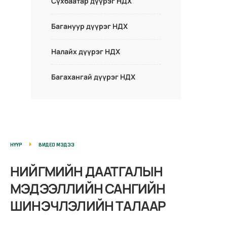
Сүхбаатар дүүрэг НДХ
Багануур дүүрэг НДХ
Налайх дүүрэг НДХ
Багахангай дүүрэг НДХ
НҮҮР
ВИДЕО МЭДЭЭ
НИЙГМИЙН ДААТГАЛЫН
МЭДЭЭЛЛИЙН САНГИЙН
ШИНЭЧЛЭЛИЙН ТАЛААР