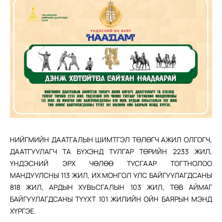
НИЙГМИЙН ДААТГАЛЫН ШИМТГЭЛ ТӨЛӨГЧ АЖИЛ ОЛГОГЧ,
ДААТГУУЛАГЧ ТА БҮХЭНД ТУЛГАР ТӨРИЙН 2233 ЖИЛ,
ҮНДЭСНИЙ ЭРХ ЧӨЛӨӨ ТУСГААР ТОГТНОЛОО
МАНДУУЛСНЫ 113 ЖИЛ, ИХ МОНГОЛ УЛС БАЙГУУЛАГДСАНЫ
818 ЖИЛ, АРДЫН ХУВЬСГАЛЫН 103 ЖИЛ, ТӨВ АЙМАГ
БАЙГУУЛАГДСАНЫ ТҮҮХТ 101 ЖИЛИЙН ОЙН БАЯРЫН МЭНД
ХҮРГЭЕ.