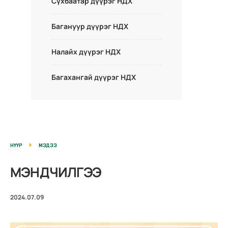
Сүхбаатар дүүрэг НДХ
Багануур дүүрэг НДХ
Налайх дүүрэг НДХ
Багахангай дүүрэг НДХ
НҮҮР
МЭДЭЭ
МЭНДЧИЛГЭЭ
2024.07.09