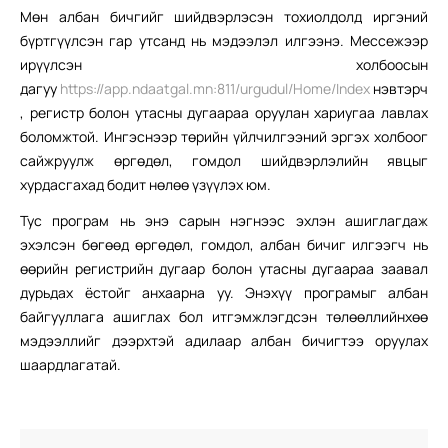
Мөн албан бичгийг шийдвэрлэсэн тохиолдолд иргэний
бүртгүүлсэн гар утсанд нь мэдээлэл илгээнэ. Мессежээр
ирүүлсэн холбоосын
дагуу
https://app.ndaatgal.mn:811/urgudul/Home/Index
нэвтэрч
, регистр болон утасны дугаараа оруулан хариугаа лавлах
боломжтой. Ингэснээр төрийн үйлчилгээний эргэх холбоог
сайжруулж өргөдөл, гомдол шийдвэрлэлийн явцыг
хурдасгахад бодит нөлөө үзүүлэх юм.
Тус програм нь энэ сарын нэгнээс эхлэн ашиглагдаж
эхэлсэн бөгөөд өргөдөл, гомдол, албан бичиг илгээгч нь
өөрийн регистрийн дугаар болон утасны дугаараа заавал
дурьдах ёстойг анхаарна уу. Энэхүү програмыг албан
байгууллага ашиглах бол итгэмжлэгдсэн төлөөллийнхөө
мэдээллийг дээрхтэй адилаар албан бичигтээ оруулах
шаардлагатай.