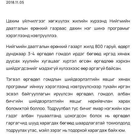
2018.11.05
Цахим үйлчилгээг хөгжүүлэх жилийн хүрээнд Нийгмийн
даатгалын ерөнхий газраас дахин нэг шинэ програмыг
хэрэглээнд нэвтрүүллээ.
Нийгмийн даатгалын ерөнхий газарт жилд 800 гаруй, өдөрт
дунджаар 3-4 өргөдөл гомдол ирдэг бөгөөд иргэд хянаж
дуусах хуулийн хугацааг хүртэл өгсөн өргөдлөө хэрхэн
шийдэгдсэнийг мэдэхгүй хүлээхээс өөр аргагүй байсан.
Тэгвэл өргөдөл гомдлын шийдвэрлэлтийн явцыг хянах
програмыг ийнхүү хэрэглээнд нэвтрүүлснээр тухайн иргэн
эсвэл байгууллагын ирүүлсэн өргөдөл, гомдол, албан
бичгийн шийдвэрлэлтийн явцыг нарийвчлан харах
боломжтой боллоо. Тодруулбал тус бичиг ямар нэгжийн хэн
гэдэг албан тушаалтанд цохогдсон болох нь өргөдөл
гаргагчид шууд харагдах бөгөөд шаардлагатай тохиолдолд
тодруулах утас, мэйл зэрэг нь тодорхой харагдаж байх юм.