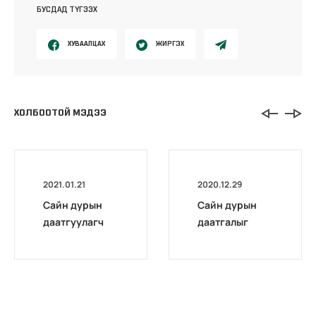
БУСДАД ТҮГЭЭХ
ХУВААЛЦАХ
ЖИРГЭХ
ХОЛБООТОЙ МЭДЭЭ
2021.01.21
2020.12.29
Сайн дурын
Сайн дурын
даатгуулагч
даатгалыг
эхийн
бүрэн
жирэмсний
цахимжууллаа.
болон
амаржсаны
тэтгэмжийг