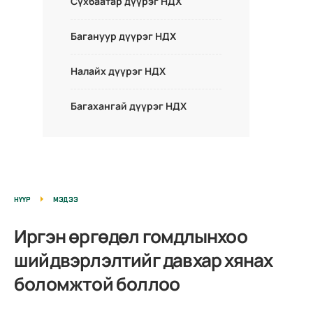
Сүхбаатар дүүрэг НДХ
Багануур дүүрэг НДХ
Налайх дүүрэг НДХ
Багахангай дүүрэг НДХ
НҮҮР
МЭДЭЭ
Иргэн өргөдөл гомдлынхоо
шийдвэрлэлтийг давхар хянах
боломжтой боллоо