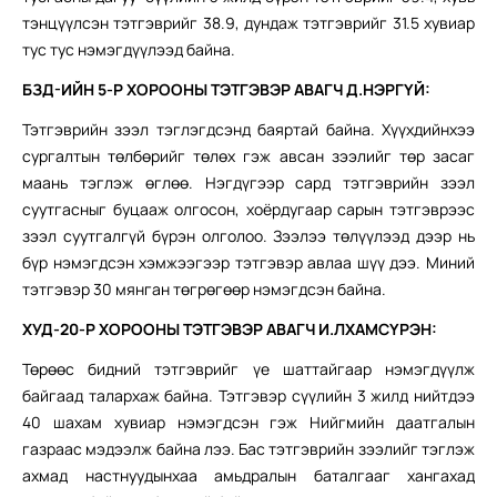
тэнцүүлсэн тэтгэврийг 38.9, дундаж тэтгэврийг 31.5 хувиар
тус тус нэмэгдүүлээд байна.
БЗД-ИЙН 5-Р ХОРООНЫ
ТЭТГЭВЭР АВАГЧ
Д
.
НЭРГҮЙ:
Тэтгэврийн зээл тэглэгдсэнд баяртай байна. Хүүхдийнхээ
сургалтын төлбөрийг төлөх гэж авсан зээлийг төр засаг
маань тэглэж өглөө. Нэгдүгээр сард тэтгэврийн зээл
суутгасныг буцааж олгосон, хоёрдугаар сарын тэтгэврээс
зээл суутгалгүй бүрэн олголоо. Зээлээ төлүүлээд дээр нь
бүр нэмэгдсэн хэмжээгээр тэтгэвэр авлаа шүү дээ. Миний
тэтгэвэр 30 мянган төгрөгөөр нэмэгдсэн байна.
ХУД-20-Р ХОРООНЫ ТЭТГЭВЭР АВАГЧ И.ЛХАМСҮРЭН:
Төрөөс бидний тэтгэврийг үе шаттайгаар нэмэгдүүлж
байгаад талархаж байна. Тэтгэвэр сүүлийн 3 жилд нийтдээ
40 шахам хувиар нэмэгдсэн гэж Нийгмийн даатгалын
газраас мэдээлж байна лээ. Бас тэтгэврийн зээлийг тэглэж
ахмад настнуудынхаа амьдралын баталгааг хангахад