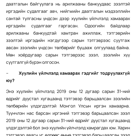
даатгалын байгуулага нь арилжааны банкуудаас зээлтэй
иргэдийн судалгааг авч, нийгмийн даатгалын мэдээллийн
сантай тулгасны үндсэн дээр хуулийн үйлчлэлд хамаарах
иргэдийн судалгааг гаргасан. Одоогийн байдлаар
арилжааны банкуудтай хамтран ажиллаж, тэтгэврийн
зээлтэй иргэдийн нэгдүгээр сарын тэтгэврээс суутгаж
авсан зээлийн үндсэн төлбөрийг буцааж олгуулаад байна.
Мөн хоёрдугаар сарын тэтгэврээс зээл, зээлийн хүү
суутгалгүй бүрэн олгосон.
–
Хуулийн үйлчлэлд хамаарах гэдгийг тодруулахгүй
юу?
Энэ хуулийн үйлчлэлд 2019 оны 12 дугаар сарын 31-ний
өдрийг дуустал хугацаанд тэтгэвэр барьцаалсан зээлийн
төлбөрийн үлдэгдэлтэй Монгол Улсын иргэн хамаарна.
Түүнчлэн нас барсан иргэний тэтгэвэр барьцаалсан зээл
2019 оны 12 дугаар сарын 31-ний өдрийг дуустал хугацаанд
үлдэгдэлтэй бол энэ хуулийн үйлчлэлд хамрагдах юм. Харин
тэтгэвэр авагч уг өдрөөс өмнө тэтгэвэр барьцаалсан зээл