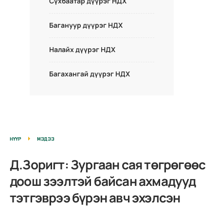
Сүхбаатар дүүрэг НДХ
Багануур дүүрэг НДХ
Налайх дүүрэг НДХ
Багахангай дүүрэг НДХ
НҮҮР
МЭДЭЭ
Д.Зоригт: Зургаан сая төгрөгөөс
доош зээлтэй байсан ахмадууд
тэтгэврээ бүрэн авч эхэлсэн