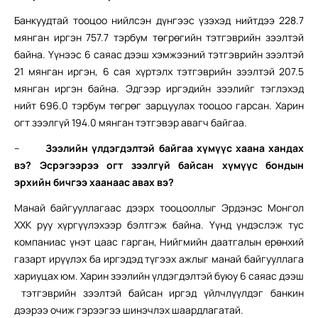
Банкуудтай тооцоо нийлсэн дүнгээс үзэхэд нийтдээ 228.7
мянган иргэн 757.7 тэрбум төгрөгийн тэтгэврийн зээлтэй
байна. Үүнээс 6 саяас дээш хэмжээний тэтгэврийн зээлтэй
21 мянган иргэн, 6 сая хүртэлх тэтгэврийн зээлтэй 207.5
мянган иргэн байна. Эдгээр иргэдийн зээлийг тэглэхэд
нийт 696.0 тэрбум төгрөг зарцуулах тооцоо гарсан. Харин
огт зээлгүй 194.0 мянган тэтгэвэр авагч байгаа.
–
Зээлийн үлдэгдэлтэй байгаа хүмүүс хаана хандах
вэ? Эсрэгээрээ огт зээлгүй байсан хүмүүс бондын
эрхийн бичгээ хаанаас авах вэ?
Манай байгууллагаас дээрх тооцооллыг Эрдэнэс Монгол
ХХК руу хүргүүлэхээр бэлтгэж байна. Үүнд үндэслэж тус
компаниас үнэт цаас гарган, Нийгмийн даатгалын ерөнхий
газарт ирүүлэх ба иргэдэд түгээх ажлыг манай байгууллага
хариуцах юм. Харин зээлийн үлдэгдэлтэй буюу 6 саяас дээш
тэтгэврийн зээлтэй байсан иргэд үйлчлүүлдэг банкин
дээрээ очиж гэрээгээ шинэчлэх шаардлагатай.