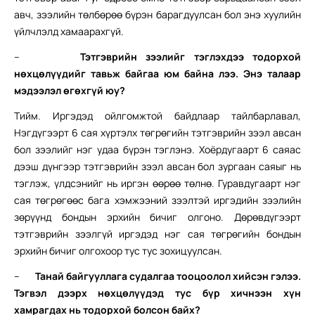
авч, зээлийн төлбөрөө бүрэн барагдуулсан бол энэ хуулийн
үйлчлэлд хамаарахгүй.
–
Тэтгэврийн зээлийг тэглэхдээ тодорхой
нөхцөлүүдийг тавьж байгаа юм байна лээ. Энэ талаар
мэдээлэл өгөхгүй юу?
Тийм. Иргэдэд ойлгомжтой байдлаар тайлбарлавал,
Нэгдүгээрт 6 сая хүртэлх төгрөгийн тэтгэврийн зээл авсан
бол зээлийг нэг удаа бүрэн тэглэнэ. Хоёрдугаарт 6 саяас
дээш дүнгээр тэтгэврийн зээл авсан бол зургаан саяыг нь
тэглэж, үлдсэнийг нь иргэн өөрөө төлнө. Гуравдугаарт нэг
сая төгрөгөөс бага хэмжээний зээлтэй иргэдийн зээлийн
зөрүүнд бондын эрхийн бичиг олгоно. Дөрөвдүгээрт
тэтгэврийн зээлгүй иргэдэд нэг сая төгрөгийн бондын
эрхийн бичиг олгохоор тус тус зохицуулсан.
–
Танай байгууллага судалгаа тооцоолол хийсэн гэлээ.
Тэгвэл дээрх нөхцөлүүдэд тус бүр хичнээн хүн
хамрагдах нь тодорхой болсон байх?