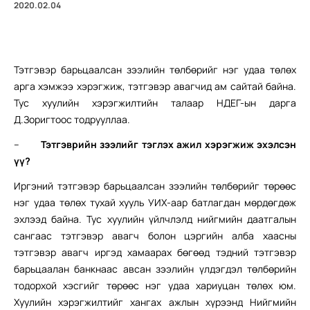
2020.02.04
Тэтгэвэр барьцаалсан зээлийн төлбөрийг нэг удаа төлөх
арга хэмжээ хэрэгжиж, тэтгэвэр авагчид ам сайтай байна.
Тус хуулийн хэрэгжилтийн талаар НДЕГ-ын дарга
Д.Зоригтоос тодрууллаа.
–
Тэтгэврийн зээлийг тэглэх ажил хэрэгжиж эхэлсэн
үү?
Иргэний тэтгэвэр барьцаалсан зээлийн төлбөрийг төрөөс
нэг удаа төлөх тухай хууль УИХ-аар батлагдан мөрдөгдөж
эхлээд байна. Тус хуулийн үйлчлэлд нийгмийн даатгалын
сангаас тэтгэвэр авагч болон цэргийн алба хаасны
тэтгэвэр авагч иргэд хамаарах бөгөөд тэдний тэтгэвэр
барьцаалан банкнаас авсан зээлийн үлдэгдэл төлбөрийн
тодорхой хэсгийг төрөөс нэг удаа хариуцан төлөх юм.
Хуулийн хэрэгжилтийг хангах ажлын хүрээнд Нийгмийн