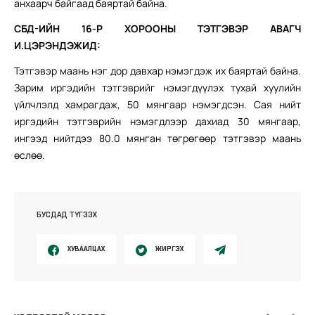
анхаарч байгаад баяртай байна.
СБД-ИЙН 16-Р ХОРООНЫ ТЭТГЭВЭР АВАГЧ
И.ЦЭРЭНДЭЖИД:
Тэтгэвэр маань нэг дор давхар нэмэгдэж их баяртай байна.
Зарим иргэдийн тэтгэврийг нэмэгдүүлэх тухай хуулийн
үйлчлэлд хамрагдаж, 50 мянгаар нэмэгдсэн. Сая нийт
иргэдийн тэтгэврийн нэмэгдлээр дахиад 30 мянгаар,
ингээд нийтдээ 80.0 мянган төгрөгөөр тэтгэвэр маань
өслөө.
БУСДАД ТҮГЭЭХ
ХУВААЛЦАХ
ЖИРГЭХ