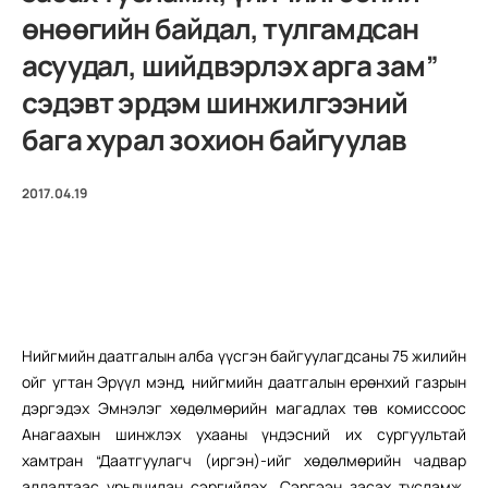
өнөөгийн байдал, тулгамдсан
асуудал, шийдвэрлэх арга зам”
сэдэвт эрдэм шинжилгээний
бага хурал зохион байгуулав
2017.04.19
Нийгмийн даатгалын алба үүсгэн байгуулагдсаны 75 жилийн
ойг угтан Эрүүл мэнд, нийгмийн даатгалын ерөнхий газрын
дэргэдэх Эмнэлэг хөдөлмөрийн магадлах төв комиссоос
Анагаахын шинжлэх ухааны үндэсний их сургуультай
хамтран “Даатгуулагч (иргэн)-ийг хөдөлмөрийн чадвар
алдалтаас урьдчилан сэргийлэх, Сэргээн засах тусламж,