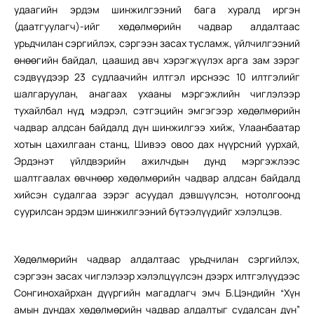
удаагийн эрдэм шинжилгээний бага хуралд иргэн
(даатгуулагч)-ийг хөдөлмөрийн чадвар алдалтаас
урьдчилан сэргийлэх, сэргээн засах тусламж, үйлчилгээний
өнөөгийн байдал, цаашид авч хэрэгжүүлэх арга зам зэрэг
сэдвүүдээр 23 судлаачийн илтгэл ирснээс 10 илтгэлийг
шалгаруулан, анагаах ухааны мэргэжлийн чиглэлээр
тухайлбал нүд, мэдрэл, сэтгэцийн эмгэгээр хөдөлмөрийн
чадвар алдсан байдалд дүн шинжилгээ хийж, Улаанбаатар
хотын цахилгаан станц, Шивээ овоо дах нүүрсний уурхай,
Эрдэнэт үйлдвэрийн ажилчдын дунд мэргэжлээс
шалтгаалах өвчнөөр хөдөлмөрийн чадвар алдсан байдалд
хийсэн судалгаа зэрэг асуудал дэвшүүлсэн, нотолгоонд
суурилсан эрдэм шинжилгээний бүтээлүүдийг хэлэлцэв.
Хөдөлмөрийн чадвар алдалтаас урьдчилан сэргийлэх,
сэргээн засах чиглэлээр хэлэлцүүлсэн дээрх илтгэлүүдээс
Сонгинохайрхан дүүргийн магадлагч эмч Б.Цэндийн “Хүн
амын дундах хөдөлмөрийн чадвар алдалтыг судалсан дүн”