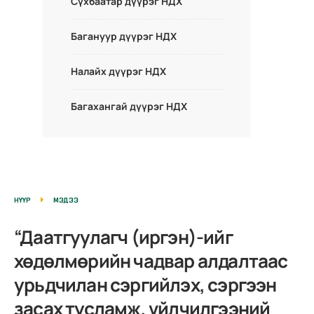
Сүхбаатар дүүрэг НДХ
Багануур дүүрэг НДХ
Налайх дүүрэг НДХ
Багахангай дүүрэг НДХ
НҮҮР
МЭДЭЭ
“Даатгуулагч (иргэн)-ийг
хөдөлмөрийн чадвар алдалтаас
урьдчилан сэргийлэх, сэргээн
засах тусламж, үйлчилгээний