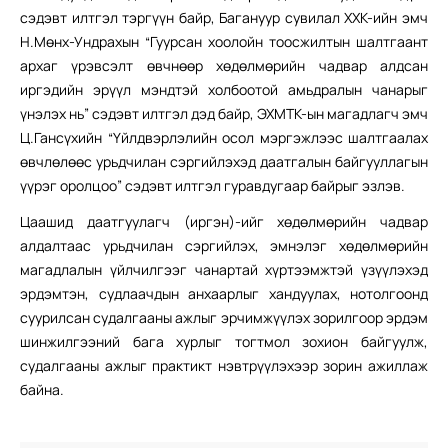
сэдэвт илтгэл тэргүүн байр, Багануур сувилал ХХК-ийн эмч
Н.Мөнх-Ундрахын “Гуурсан хоолойн тоосжилтын шалтгаант
архаг үрэвсэлт өвчнөөр хөдөлмөрийн чадвар алдсан
иргэдийн эрүүл мэндтэй холбоотой амьдралын чанарыг
үнэлэх нь” сэдэвт илтгэл дэд байр, ЭХМТК-ын магадлагч эмч
Ц.Гансүхийн “Үйлдвэрлэлийн осол мэргэжлээс шалтгаалах
өвчлөлөөс урьдчилан сэргийлэхэд даатгалын байгууллагын
үүрэг оролцоо” сэдэвт илтгэл гуравдугаар байрыг эзлэв.
Цаашид даатгуулагч (иргэн)-ийг хөдөлмөрийн чадвар
алдалтаас урьдчилан сэргийлэх, эмнэлэг хөдөлмөрийн
магадлалын үйлчилгээг чанартай хүртээмжтэй үзүүлэхэд
эрдэмтэн, судлаачдын анхаарлыг хандуулах, нотолгоонд
суурилсан судалгааны ажлыг эрчимжүүлэх зорилгоор эрдэм
шинжилгээний бага хурлыг тогтмол зохион байгуулж,
судалгааны ажлыг практикт нэвтрүүлэхээр зорин ажиллаж
байна.