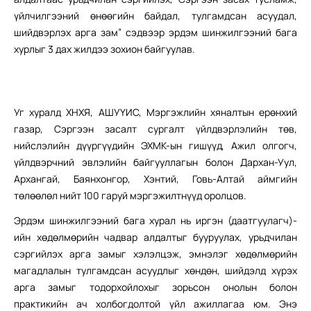
үйлчилгээний өнөөгийн байдал, тулгамдсан асуудал,
шийдвэрлэх арга зам” сэдвээр эрдэм шинжилгээний бага
хурлыг 3 дах жилдээ зохион байгуулав.
Уг хуралд ХНХЯ, АШУҮИС, Мэргэжлийн хяналтын ерөнхий
газар, Сэргээн засалт сургалт үйлдвэрлэлийн төв,
нийслэлийн дүүргүүдийн ЭХМК-ын гишүүд, Ажил олгогч,
үйлдвэрчний эвлэлийн байгууллагын болон Дархан-Уул,
Архангай, Баянхонгор, Хэнтий, Говь-Алтай аймгийн
төлөөлөл нийт 100 гаруй мэргэжилтнүүд оролцов.
Эрдэм шинжилгээний бага хурал нь иргэн (даатгуулагч)-
ийн хөдөлмөрийн чадвар алдалтыг бууруулах, урьдчилан
сэргийлэх арга замыг хэлэлцэж, эмнэлэг хөдөлмөрийн
магадлалын тулгамдсан асуудлыг хөндөн, шийдэлд хүрэх
арга замыг тодорхойлохыг зорьсон онолын болон
практикийн ач холбогдолтой үйл ажиллагаа юм. Энэ