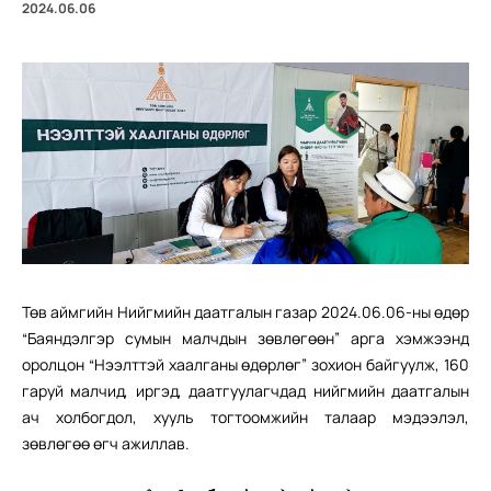
2024.06.06
Төв аймгийн Нийгмийн даатгалын газар 2024.06.06-ны өдөр
“Баяндэлгэр сумын малчдын зөвлөгөөн” арга хэмжээнд
оролцон “Нээлттэй хаалганы өдөрлөг” зохион байгуулж, 160
гаруй малчид, иргэд, даатгуулагчдад нийгмийн даатгалын
ач холбогдол, хууль тогтоомжийн талаар мэдээлэл,
зөвлөгөө өгч ажиллав.