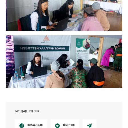
БУСДАД ТҮГЭЭХ
ХУВААЛЦАХ
ЖИРГЭХ