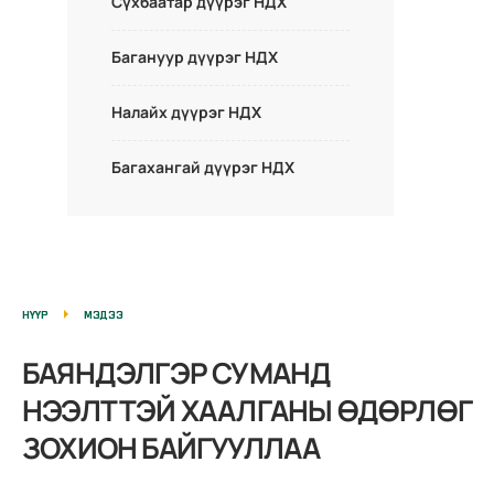
Сүхбаатар дүүрэг НДХ
Багануур дүүрэг НДХ
Налайх дүүрэг НДХ
Багахангай дүүрэг НДХ
НҮҮР
МЭДЭЭ
БАЯНДЭЛГЭР СУМАНД
НЭЭЛТТЭЙ ХААЛГАНЫ ӨДӨРЛӨГ
ЗОХИОН БАЙГУУЛЛАА