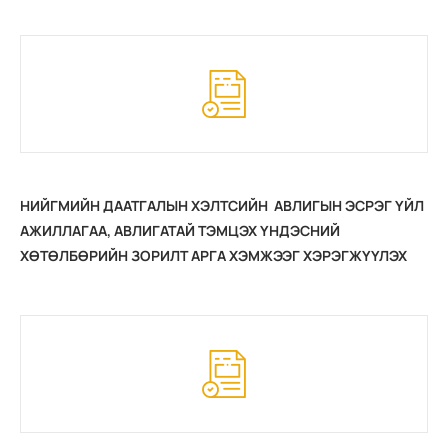
2021 ОНЫ ТӨЛӨВЛӨГӨӨНИЙ ХЭРЭГЖИЛТ
НИЙГМИЙН ДААТГАЛЫН ХЭЛТСИЙН АВЛИГЫН ЭСРЭГ ҮЙЛ
АЖИЛЛАГАА, АВЛИГАТАЙ ТЭМЦЭХ ҮНДЭСНИЙ
ХӨТӨЛБӨРИЙН ЗОРИЛТ АРГА ХЭМЖЭЭГ ХЭРЭГЖҮҮЛЭХ
2021 ОНЫ ТӨЛӨВЛӨГӨӨНИЙ ХЭРЭГЖИЛТ