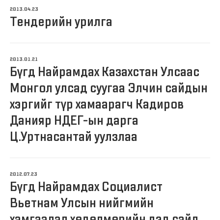
2013.04.23
Тендерийн урилга
2013.01.21
Бүгд Найрамдах Казахстан Улсаас
Монгол улсад суугаа Элчин сайдын
хэргийг түр хамаарагч Кадиров
Данияр НДЕГ-ын дарга
Ц.Уртнасантай уулзлаа
2012.07.23
Бүгд Найрамдах Социалист
Вьетнам Улсын нийгмийн
хамгаалал хөдөлмөрийн дэд сайд