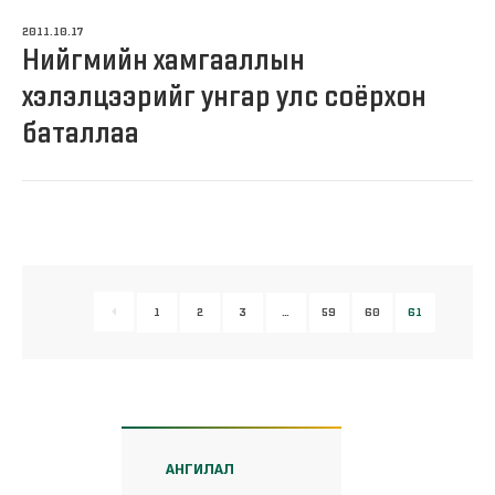
2011.10.17
Нийгмийн хамгааллын
хэлэлцээрийг унгар улс соёрхон
баталлаа
1
2
3
…
59
60
61
АНГИЛАЛ