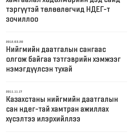
тэргүүтэй төлөөлөгчид НДЕГ-т
зочиллоо
2012.03.20
Нийгмийн даатгалын сангаас
олгож байгаа тэтгэврийн хэмжээг
нэмэгдүүлсэн тухай
2011.11.17
Казахстаны нийгмийн даатгалын
сан ндег-тай хамтран ажиллах
хүсэлтээ илэрхийллээ